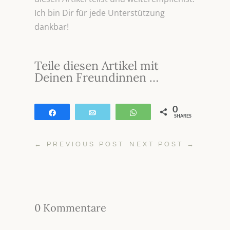
Ich bin Dir für jede Unterstützung
dankbar!
Teile diesen Artikel mit
Deinen Freundinnen …
0
Teilen
E-Mail
WhatsApp
SHARES
←
PREVIOUS POST
NEXT POST
→
0 Kommentare