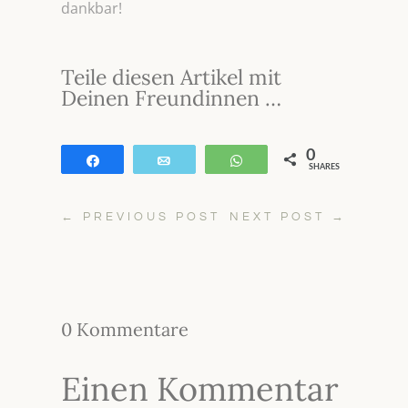
dankbar!
Teile diesen Artikel mit
Deinen Freundinnen …
0
Teilen
E-Mail
WhatsApp
SHARES
←
PREVIOUS POST
NEXT POST
→
0 Kommentare
Einen Kommentar