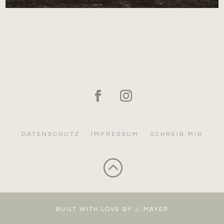
DATENSCHUTZ
IMPRESSUM
SCHREIB MIR
:
BUILT WITH LOVE BY J. MAYER