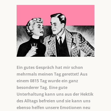
Ein gutes Gespräch hat mir schon
mehrmals meinen Tag gerettet! Aus
einem 0815 Tag wurde ein ganz
besonderer Tag. Eine gute
Unterhaltung kann uns aus der Hektik
des Alltags befreien und sie kann uns
ebenso helfen unsere Emotionen neu