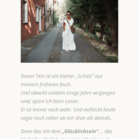
Dieser Text ist ein kleiner „Schatz“ aus
meinem früheren Buch.
Und obwohl seitdem einige Jahre vergangen
sind, spüre ich beim Lesen:
Er ist immer noch wahr. Und vielleicht heute
sogar noch näher an mir dran als damals.
Denn das mit dem
„Glücklichsein“
… das