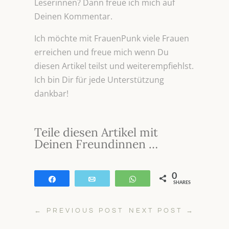
Leserinnen? Dann freue ich mich auf
Deinen Kommentar.
Ich möchte mit FrauenPunk viele Frauen
erreichen und freue mich wenn Du
diesen Artikel teilst und weiterempfiehlst.
Ich bin Dir für jede Unterstützung
dankbar!
Teile diesen Artikel mit
Deinen Freundinnen …
0
Teilen
E-Mail
WhatsApp
SHARES
←
PREVIOUS POST
NEXT POST
→