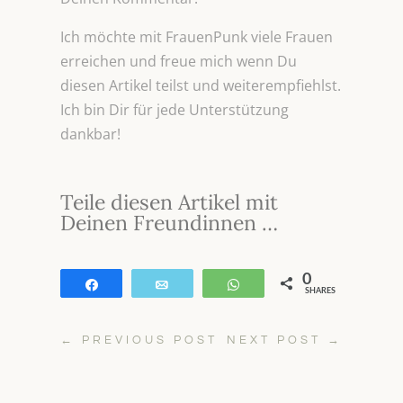
Ich möchte mit FrauenPunk viele Frauen
erreichen und freue mich wenn Du
diesen Artikel teilst und weiterempfiehlst.
Ich bin Dir für jede Unterstützung
dankbar!
Teile diesen Artikel mit
Deinen Freundinnen …
0
Teilen
E-Mail
WhatsApp
SHARES
←
PREVIOUS POST
NEXT POST
→