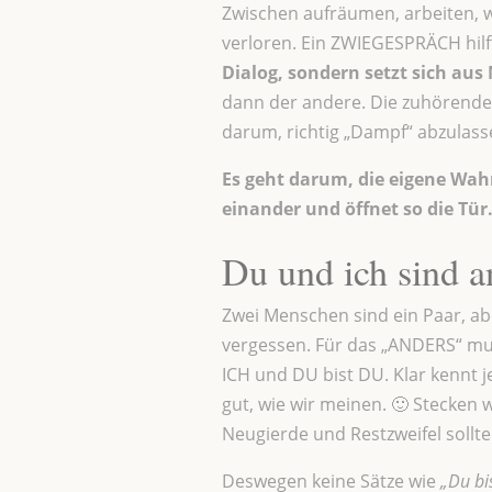
Zwischen aufräumen, arbeiten, w
verloren. Ein ZWIEGESPRÄCH hilf
Dialog, sondern setzt sich a
dann der andere. Die zuhörende 
darum, richtig „Dampf“ abzulasse
Es geht darum, die eigene Wa
einander und öffnet so die Tür
Du und ich sind a
Zwei Menschen sind ein Paar, ab
vergessen. Für das „ANDERS“ mus
ICH und DU bist DU. Klar kennt j
gut, wie wir meinen. 🙂 Stecken 
Neugierde und Restzweifel sollt
Deswegen keine Sätze wie
„Du bi