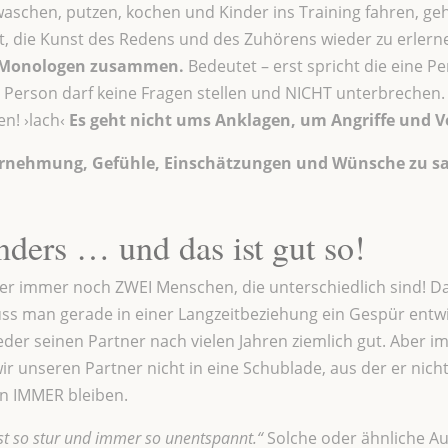
aschen, putzen, kochen und Kinder ins Training fahren, geh
t, die Kunst des Redens und des Zuhörens wieder zu erlern
us Monologen zusammen.
Bedeutet – erst spricht die eine P
Person darf keine Fragen stellen und NICHT unterbrechen. 
n! ›lach‹
Es geht nicht ums Anklagen, um Angriffe und V
hrnehmung, Gefühle, Einschätzungen und Wünsche zu sag
.
nders … und das ist gut so!
er immer noch ZWEI Menschen, die unterschiedlich sind! Das 
s man gerade in einer Langzeitbeziehung ein Gespür entwic
eder seinen Partner nach vielen Jahren ziemlich gut. Aber im
wir unseren Partner nicht in eine Schublade, aus der er ni
en IMMER bleiben.
st so stur und immer so unentspannt.“
Solche oder ähnliche Au