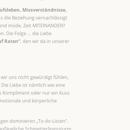
ufsleben, Missverständnisse,
ss die Beziehung vernachlässigt
m und müde. Zeit MITEINANDER?
n. Die Folge … die Liebe
f Raten“
, den wir da in unserer
ir uns nicht gewürdigt fühlen,
Die Liebe ist nämlich wie eine
tes Kompliment oder nur ein Kuss
motionale und körperliche
egen dominieren „To-do-Listen“.
r anfängliche Schmetterlingssturm