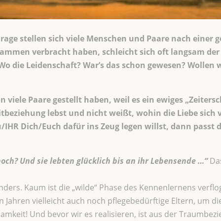
ge stellen sich viele Menschen und Paare nach einer g
sammen verbracht haben, schleicht sich oft langsam der Z
? Wo die Leidenschaft? War’s das schon gewesen? Wollen
n viele Paare gestellt haben, weil es ein ewiges „Zeiter
tbeziehung lebst und nicht weißt, wohin die Liebe sich 
IHR Dich/Euch dafür ins Zeug legen willst, dann passt 
noch? Und sie lebten glücklich bis an ihr Lebensende …“
Das
nders. Kaum ist die „wilde“ Phase des Kennenlernens verfloge
n Jahren vielleicht auch noch pflegebedürftige Eltern, um di
amkeit! Und bevor wir es realisieren, ist aus der Traumbezie