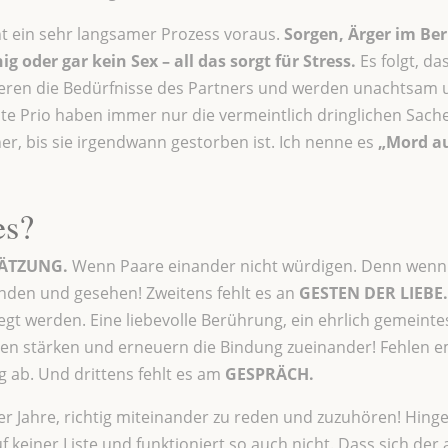
t ein sehr langsamer Prozess voraus.
Sorgen, Ärger im Ber
oder gar kein Sex – all das sorgt für Stress.
Es folgt, da
orieren die Bedürfnisse des Partners und werden unachtsa
te Prio haben immer nur die vermeintlich dringlichen Sache
her, bis sie irgendwann gestorben ist. Ich nenne es
„Mord au
es?
ÄTZUNG.
Wenn Paare einander nicht würdigen. Denn wenn w
anden und gesehen! Zweitens fehlt es an
GESTEN DER LIEBE.
flegt werden. Eine liebevolle Berührung, ein ehrlich gemein
ten stärken und erneuern die Bindung zueinander! Fehlen e
 ab. Und drittens fehlt es am
GESPRÄCH.
er Jahre, richtig miteinander zu reden und zuzuhören! Hing
 keiner Liste und funktioniert so auch nicht. Dass sich de