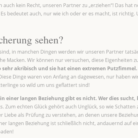
auch kein Recht, unseren Partner zu „erziehen“! Das hat no
s bedeutet auch, nur wie ich oder er es macht, ist richtig. 
icherung sehen?
 sind, in manchen Dingen werden wir unseren Partner tatsä
e Macken. Wir können nur versuchen, diese Eigenheiten zu
o sehr akribisch und sie hat einen extremen Putzfimmel.
Diese Dinge waren von Anfang an dagewesen, nur haben wi
erlinge so wild um uns geflattert sind!
iner langen Beziehung gibt es nicht. Wer dies sucht, 
. Zum echten Glück gehört auch Unglück, so wie Schatten 
er Liebe als Prüfung zu verstehen, an denen unsere Beziehu
ner langen Beziehung ist schließlich nicht, andauernd auf e
baden!