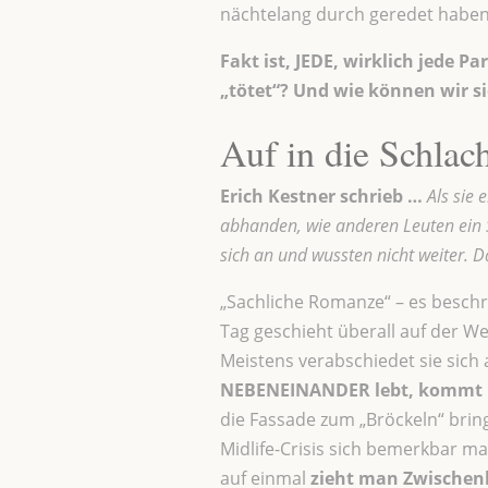
nächtelang durch geredet habe
Fakt ist, JEDE, wirklich jede P
„tötet“? Und wie können wir s
Auf in die Schlach
Erich Kestner schrieb …
Als sie 
abhanden, wie anderen Leuten ein 
sich an und wussten nicht weiter. D
„Sachliche Romanze“ – es beschr
Tag geschieht überall auf der Wel
Meistens verabschiedet sie sich 
NEBENEINANDER lebt, kommt p
die Fassade zum „Bröckeln“ bring
Midlife-Crisis sich bemerkbar mac
auf einmal
zieht man Zwischen