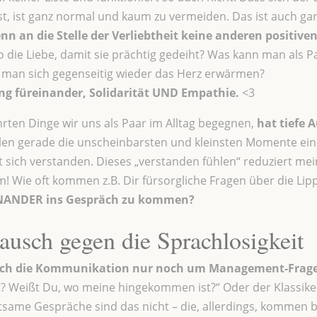
, ist ganz normal und kaum zu vermeiden. Das ist auch gar
nn an die Stelle der Verliebtheit keine anderen positive
 die Liebe, damit sie prächtig gedeiht? Was kann man als 
 man sich gegenseitig wieder das Herz erwärmen?
g füreinander, Solidarität UND Empathie.
<3
rten Dinge wir uns als Paar im Alltag begegnen,
hat tiefe 
en gerade die unscheinbarsten und kleinsten Momente eine
lt sich verstanden. Dieses „verstanden fühlen“ reduziert me
Wie oft kommen z.B. Dir fürsorgliche Fragen über die Li
NANDER ins Gespräch zu kommen?
usch gegen die Sprachlosigkeit
 sich die Kommunikation nur noch um Management-Fragen
it? Weißt Du, wo meine hingekommen ist?“ Oder der Klassiker
ame Gespräche sind das nicht – die, allerdings, kommen bei