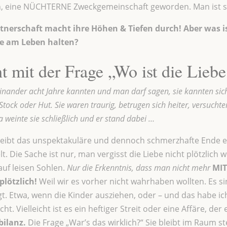
n, eine NÜCHTERNE Zweckgemeinschaft geworden. Man ist s
artnerschaft macht ihre Höhen & Tiefen durch! Aber was i
ie am Leben halten?
t mit der Frage „Wo ist die Liebe
einander acht Jahre kannten und man darf sagen, sie kannten sich
Stock
oder Hut. Sie waren traurig, betrugen sich heiter, versuchte
a weinte sie schließlich und er stand dabei …
eibt das unspektakuläre und dennoch schmerzhafte Ende ei
t. Die Sache ist nur, man vergisst die Liebe nicht plötzlich 
auf leisen Sohlen.
Nur die Erkenntnis, dass man nicht mehr
MIT
lötzlich!
Weil wir es vorher nicht wahrhaben wollten. Es si
t. Etwa, wenn die Kinder ausziehen, oder – und das habe ich
ht. Vielleicht ist es ein heftiger Streit oder eine Affäre, de
bilanz.
Die Frage „War’s das wirklich?“ Sie bleibt im Raum s