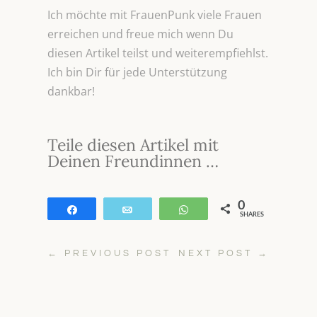
Ich möchte mit FrauenPunk viele Frauen
erreichen und freue mich wenn Du
diesen Artikel teilst und weiterempfiehlst.
Ich bin Dir für jede Unterstützung
dankbar!
Teile diesen Artikel mit
Deinen Freundinnen …
0
Teilen
E-Mail
WhatsApp
SHARES
←
PREVIOUS POST
NEXT POST
→