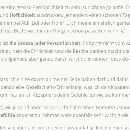
ber eine grosse Persönlichkeit zu sein ist nicht so geläufig.
und
Höflichkeit
ausdrücken. Jemandem einen schönen Tag
innen bei Aldi, Lidl oder Hofer … ich meine ein ehrlich gem
ch das Beste was dir am Morgen schon passieren kann. 🙂
ist die Grösse jeder Persönlichkeit.
Es hängt nicht vom A
ingt, nein die Ehrlichkeit und die Bescheidenheit macht di
hr allgemein, aber genau daran wirst du erkennen, dass du
dass ich einige davon an meiner Seite haben darf und dafür s
ebenso eine Gesellschafts-Erkrankung, was ich damit sagen 
 zum Heulen ist! Akzeptiere deine Gefühle, so wie sie komm
lebt, wie jemand anderer versucht hat meinen Gemütszustan
Gefühle
anderer zu nehmen wäre ebenfalls sehr wichtig wie i
Mensch, aber alles im Leben ist ausbaufähig. Ich bin, ebenso