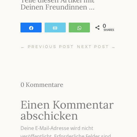
Deinen Freundinnen …
0
Teilen
E-Mail
WhatsApp
SHARES
←
PREVIOUS POST
NEXT POST
→
0 Kommentare
Einen Kommentar
abschicken
Deine E-Mail-Adresse wird nicht
veröffentlicht.
Erforderliche Felder sind