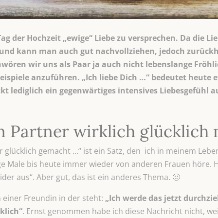
 Tag der Hochzeit „ewige“ Liebe zu versprechen. Da die Li
n und kann man auch gut nachvollziehen, jedoch zurückh
ören wir uns als Paar ja auch nicht lebenslange Fröhlic
eispiele anzuführen. „Ich liebe Dich …“ bedeutet heute 
kt lediglich ein gegenwärtiges intensives Liebesgefühl a
 Partner wirklich glücklich
 glücklich gemacht …“ ist ein Satz, den ich in meinem Lebe
ge Male bis heute immer wieder von anderen Frauen höre. H
ider aus“. Aber gut, das ist ein anderes Thema. 🙂
einer Freundin in der steht:
„Ich werde das jetzt durchzi
klich“
. Ernst genommen habe ich diese Nachricht nicht, wei