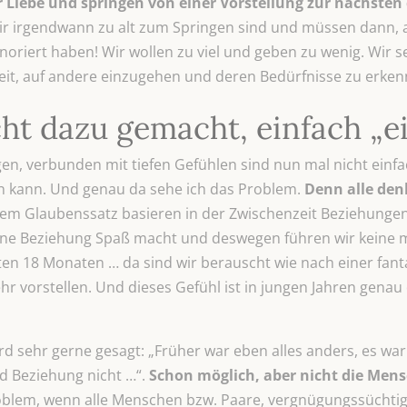
 Liebe und springen von einer Vorstellung zur nächsten d
ir irgendwann zu alt zum Springen sind und müssen dann, a
gnoriert haben! Wir wollen zu viel und geben zu wenig. Wir s
 Zeit, auf andere einzugehen und deren Bedürfnisse zu erken
ht dazu gemacht, einfach „ei
, verbunden mit tiefen Gefühlen sind nun mal nicht einfac
en kann. Und genau da sehe ich das Problem.
Denn alle den
em Glaubenssatz basieren in der Zwischenzeit Beziehunge
eine Beziehung Spaß macht und deswegen führen wir keine 
n 18 Monaten … da sind wir berauscht wie nach einer fant
 vorstellen. Und dieses Gefühl ist in jungen Jahren genau
rd sehr gerne gesagt: „Früher war eben alles anders, es war
d Beziehung nicht …“.
Schon möglich, aber nicht die Men
lem, wenn alle Menschen bzw. Paare, vergnügungssüchtig u