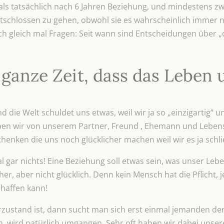
mals tatsächlich nach 6 Jahren Beziehung, und mindestens 
tschlossen zu gehen, obwohl sie es wahrscheinlich immer no
uch gleich mal Fragen: Seit wann sind Entscheidungen über „o
 ganze Zeit, dass das Leben 
die Welt schuldet uns etwas, weil wir ja so „einzigartig“ u
ben wir von unserem Partner, Freund , Ehemann und Leben
enken die uns noch glücklicher machen weil wir es ja schli
l gar nichts! Eine Beziehung soll etwas sein, was unser Le
cher, aber nicht glücklich. Denn kein Mensch hat die Pflich
chaffen kann!
ustand ist, dann sucht man sich erst einmal jemanden der
n, wird natürlich umgangen. Sehr oft haben wir dabei unsere