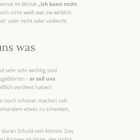
zweimal im Monat
„Ich kann nicht
ch nicht weiß was sie wirklich
b“ oder nicht oder vielleicht
uns was
nd sehr sehr wichtig sind
sgefährten –
er soll uns
eßlich verdient haben!
ben noch schöner machen soll.
t, jemandem etwas zu schenken,
 daran Schuld sein könnte. Das
n Partner im Visier, der nichts