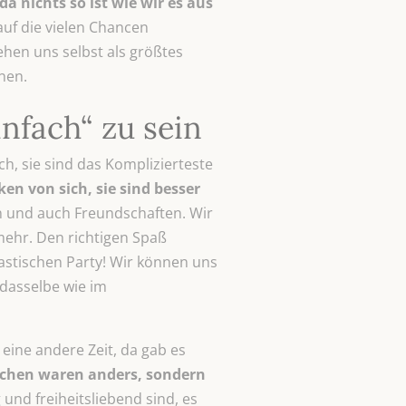
a nichts so ist wie wir es aus
uf die vielen Chancen
ehen uns selbst als größtes
nen.
nfach“ zu sein
h, sie sind das Komplizierteste
ken von
sich, sie sind besser
n und auch Freundschaften. Wir
mehr. Den richtigen Spaß
astischen Party! Wir können uns
 dasselbe wie im
 eine andere Zeit, da gab es
schen waren anders, sondern
nd freiheitsliebend sind, es