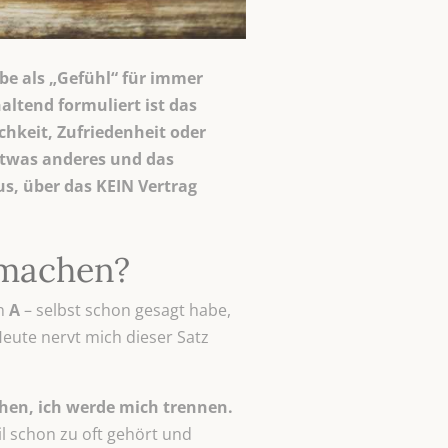
ebe als „Gefühl“ für immer
altend formuliert ist das
hkeit, Zufriedenheit oder
etwas anderes und das
us, über das KEIN Vertrag
 machen?
n
A
– selbst schon gesagt habe,
eute nervt mich dieser Satz
ehen, ich werde mich trennen.
l schon zu oft gehört und