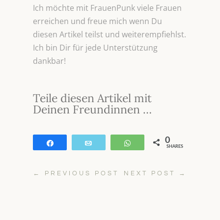
Ich möchte mit FrauenPunk viele Frauen
erreichen und freue mich wenn Du
diesen Artikel teilst und weiterempfiehlst.
Ich bin Dir für jede Unterstützung
dankbar!
Teile diesen Artikel mit
Deinen Freundinnen …
0
Teilen
E-Mail
WhatsApp
SHARES
←
PREVIOUS POST
NEXT POST
→