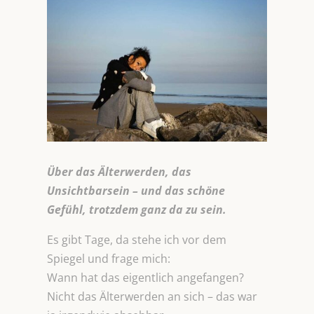
Über das Älterwerden, das
Unsichtbarsein – und das schöne
Gefühl, trotzdem ganz da zu sein.
Es gibt Tage, da stehe ich vor dem
Spiegel und frage mich:
Wann hat das eigentlich angefangen?
Nicht das Älterwerden an sich – das war