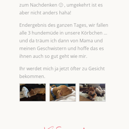
zum Nachdenken 🙂 , umgekehrt ist es
aber nicht anders haha!
Endergebnis des ganzen Tages, wir fallen
alle 3 hundemüde in unsere Körbchen …
und da träum ich dann von Mama und
meinen Geschwistern und hoffe das es
ihnen auch so gut geht wie mir.
Ihr werdet mich ja jetzt öfter zu Gesicht
bekommen.