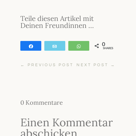
Teile diesen Artikel mit
Deinen Freundinnen …
0
Teilen
E-Mail
WhatsApp
SHARES
←
PREVIOUS POST
NEXT POST
→
0 Kommentare
Einen Kommentar
abschicken