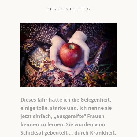
PERSÖNLICHES
Dieses Jahr hatte ich die Gelegenheit,
einige tolle, starke und, ich nenne sie
jetzt einfach, „ausgereifte“ Frauen
kennen zu lernen. Sie wurden vom
Schicksal gebeutelt … durch Krankheit,