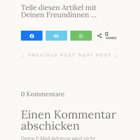
Teile diesen Artikel mit
Deinen Freundinnen …
0
Teilen
E-Mail
WhatsApp
SHARES
←
PREVIOUS POST
NEXT POST
→
0 Kommentare
Einen Kommentar
abschicken
Deine E-Mail-Adresse wird nicht