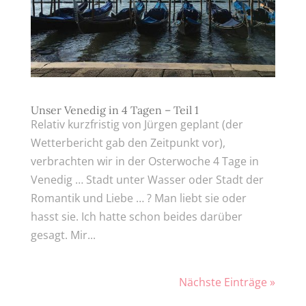
Unser Venedig in 4 Tagen – Teil 1
Relativ kurzfristig von Jürgen geplant (der
Wetterbericht gab den Zeitpunkt vor),
verbrachten wir in der Osterwoche 4 Tage in
Venedig … Stadt unter Wasser oder Stadt der
Romantik und Liebe … ? Man liebt sie oder
hasst sie. Ich hatte schon beides darüber
gesagt. Mir...
Nächste Einträge »