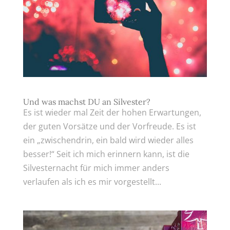
Und was machst DU an Silvester?
Es ist wieder mal Zeit der hohen Erwartungen,
der guten Vorsätze und der Vorfreude. Es ist
ein „zwischendrin, ein bald wird wieder alles
besser!“ Seit ich mich erinnern kann, ist die
Silvesternacht für mich immer anders
verlaufen als ich es mir vorgestellt...