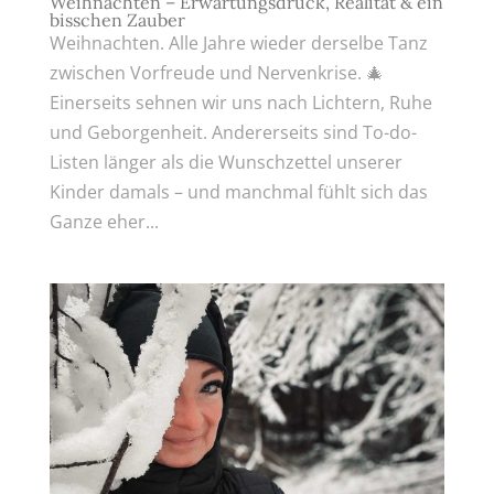
Weihnachten – Erwartungsdruck, Realität & ein
bisschen Zauber
Weihnachten. Alle Jahre wieder derselbe Tanz
zwischen Vorfreude und Nervenkrise. 🎄
Einerseits sehnen wir uns nach Lichtern, Ruhe
und Geborgenheit. Andererseits sind To-do-
Listen länger als die Wunschzettel unserer
Kinder damals – und manchmal fühlt sich das
Ganze eher...