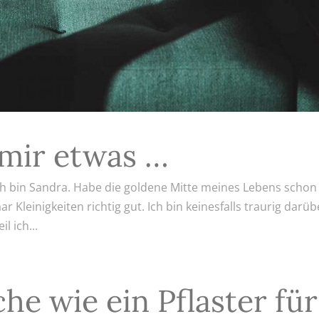
mir etwas …
 Ich bin Sandra. Habe die goldene Mitte meines Lebens schon
r Kleinigkeiten richtig gut. Ich bin keinesfalls traurig darüb
l ich...
e wie ein Pflaster für