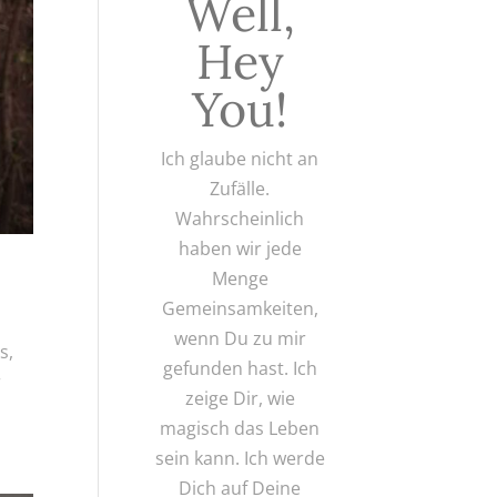
Well,
Hey
You!
Ich glaube nicht an
Zufälle.
Wahrscheinlich
haben wir jede
Menge
Gemeinsamkeiten,
wenn Du zu mir
s,
gefunden hast. Ich
r
zeige Dir, wie
magisch das Leben
sein kann. Ich werde
Dich auf Deine