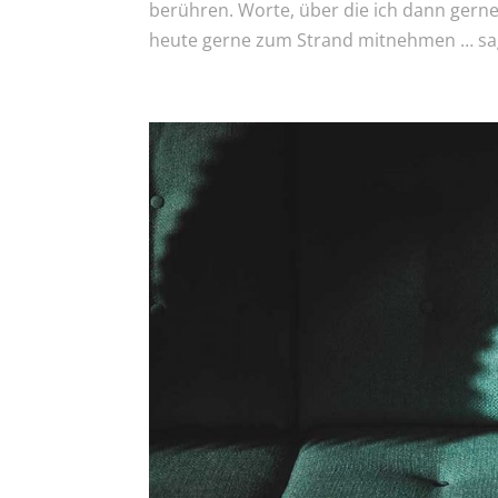
berühren. Worte, über die ich dann gerne
heute gerne zum Strand mitnehmen … sage