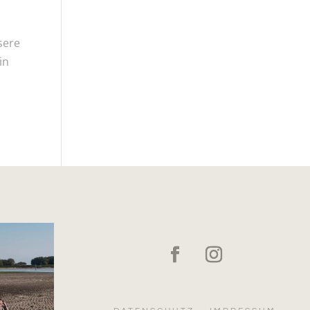
sere
in