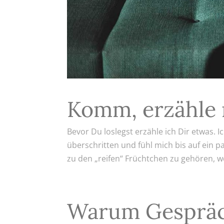
Komm, erzähle 
Bevor Du loslegst erzähle ich Dir etwas.
überschritten und fühl mich bis auf ein paa
zu den „reifen“ Früchtchen zu gehören, wei
Warum Gespräch