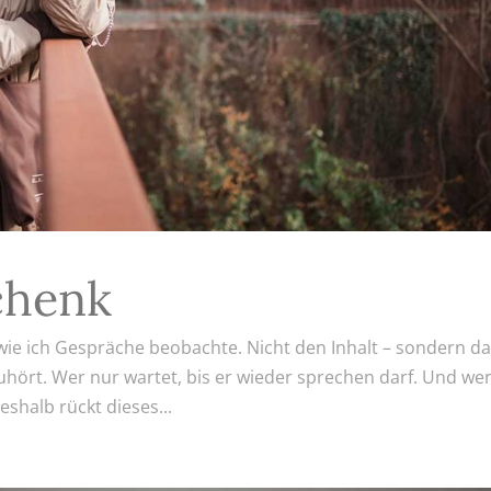
chenk
, wie ich Gespräche beobachte. Nicht den Inhalt – sondern da
uhört. Wer nur wartet, bis er wieder sprechen darf. Und we
shalb rückt dieses...