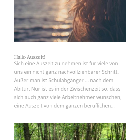
Hallo Auszeit!
Sich eine Auszeit zu nehmen ist für viele von
uns ein nicht ganz nachvollziehbarer Schritt.
Außer man ist Schulabgänger … nach dem
Abitur. Nur ist es in der Zwischenzeit so, dass
sich auch ganz viele Arbeitnehmer wünschen,
eine Auszeit von dem ganzen beruflichen...