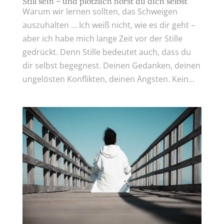
Still sein – und plötzlich hörst du dich selbst
Warum wir lernen sollten, das Schweigen
auszuhalten … Ich weiß nicht, wie es dir geht –
aber ich habe mich lange Zeit vor der Stille
gedrückt. Denn Stille bedeutet auch, dass du
dir selbst begegnest. Deinen Gedanken, deinen
ungelösten Konflikten, deinen Ängsten. Kein...