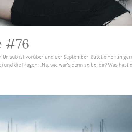
e #76
n Urlaub ist vorüber und der September läutet eine ruhiger
rbei und die Fragen: „Na, wie war’s denn so bei dir? Was hast 