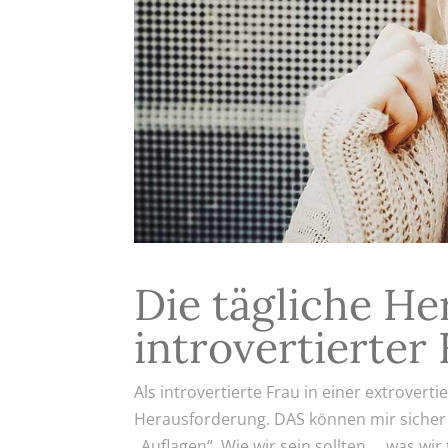
Die tägliche H
introvertierter
Als introvertierte Frau in einer extrovert
Herausforderung. DAS können mir sicher 
„Auflagen“. Wie wir sein sollten … was wir 