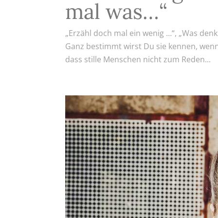
mal was…“
„Erzähl doch mal ein wenig …“, „Was denks
Ganz bestimmt wirst Du sie kennen, wenn
dass stille Menschen nicht zum Reden...