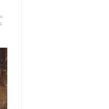
nt.
g,