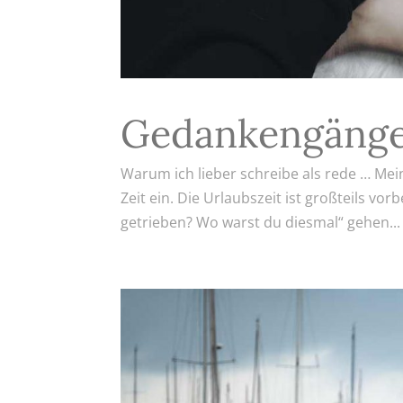
Gedankengäng
Warum ich lieber schreibe als rede … Mei
Zeit ein. Die Urlaubszeit ist großteils vo
getrieben? Wo warst du diesmal“ gehen...