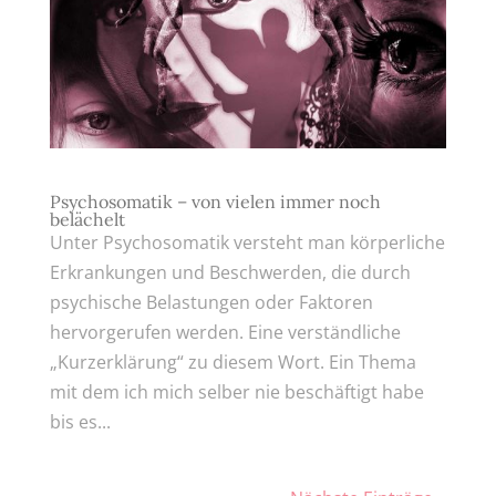
Psychosomatik – von vielen immer noch
belächelt
Unter Psychosomatik versteht man körperliche
Erkrankungen und Beschwerden, die durch
psychische Belastungen oder Faktoren
hervorgerufen werden. Eine verständliche
„Kurzerklärung“ zu diesem Wort. Ein Thema
mit dem ich mich selber nie beschäftigt habe
bis es...