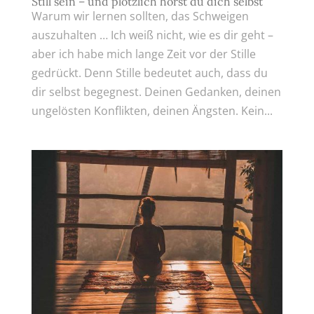
Still sein – und plötzlich hörst du dich selbst
Warum wir lernen sollten, das Schweigen
auszuhalten … Ich weiß nicht, wie es dir geht –
aber ich habe mich lange Zeit vor der Stille
gedrückt. Denn Stille bedeutet auch, dass du
dir selbst begegnest. Deinen Gedanken, deinen
ungelösten Konflikten, deinen Ängsten. Kein...