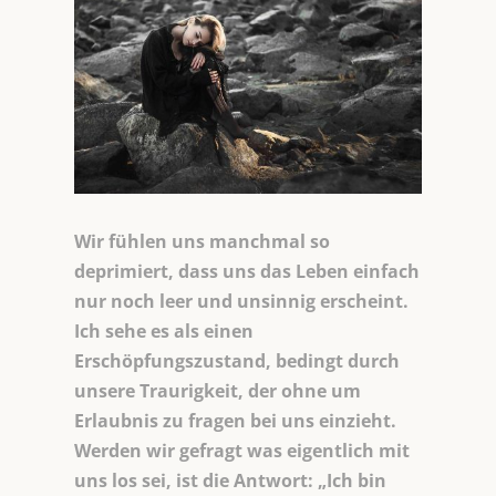
Wir fühlen uns manchmal so
deprimiert, dass uns das Leben einfach
nur noch leer und unsinnig erscheint.
Ich sehe es als einen
Erschöpfungszustand, bedingt durch
unsere Traurigkeit, der ohne um
Erlaubnis zu fragen bei uns einzieht.
Werden wir gefragt was eigentlich mit
uns los sei, ist die Antwort: „Ich bin