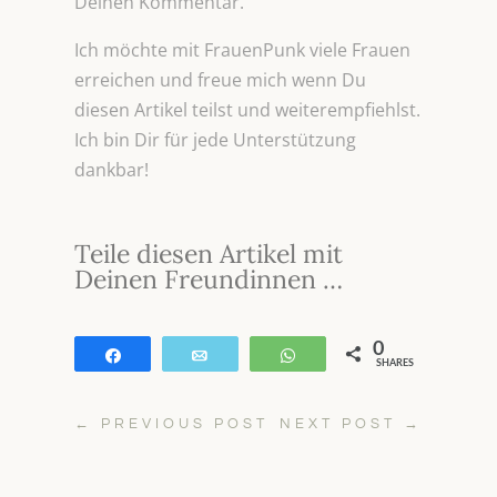
Deinen Kommentar.
Ich möchte mit FrauenPunk viele Frauen
erreichen und freue mich wenn Du
diesen Artikel teilst und weiterempfiehlst.
Ich bin Dir für jede Unterstützung
dankbar!
Teile diesen Artikel mit
Deinen Freundinnen …
0
Teilen
E-Mail
WhatsApp
SHARES
←
PREVIOUS POST
NEXT POST
→