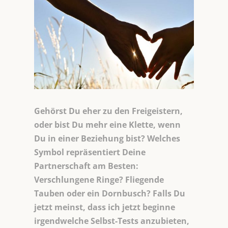
Gehörst Du eher zu den Freigeistern,
oder bist Du mehr eine Klette, wenn
Du in einer Beziehung bist? Welches
Symbol repräsentiert Deine
Partnerschaft am Besten:
Verschlungene Ringe? Fliegende
Tauben oder ein Dornbusch? Falls Du
jetzt meinst, dass ich jetzt beginne
irgendwelche Selbst-Tests anzubieten,