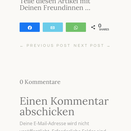
Teile diesen Artikel mit
Deinen Freundinnen …
0
Teilen
E-Mail
WhatsApp
SHARES
←
PREVIOUS POST
NEXT POST
→
0 Kommentare
Einen Kommentar
abschicken
Deine E-Mail-Adresse wird nicht