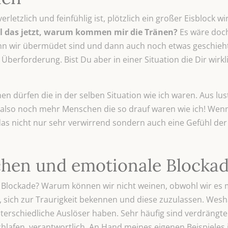
tzlich und feinfühlig ist, plötzlich ein großer Eisblock wir
ll das jetzt, warum kommen mir die Tränen?
Es wäre doch
enn wir übermüdet sind und dann auch noch etwas geschieht
r Überforderung. Bist Du aber in einer Situation die Dir wir
en dürfen die in der selben Situation wie ich waren. Aus lus
 also noch mehr Menschen die so drauf waren wie ich! Wenn
das nicht nur sehr verwirrend sondern auch eine Gefühl de
hen und emotionale Blocka
e Blockade? Warum können wir nicht weinen, obwohl wir es
sich zur Traurigkeit bekennen und diese zuzulassen. Wesha
nterschiedliche Auslöser haben. Sehr häufig sind verdrängte
lafen, verantwortlich. An Hand meines eigenen Beispieles is