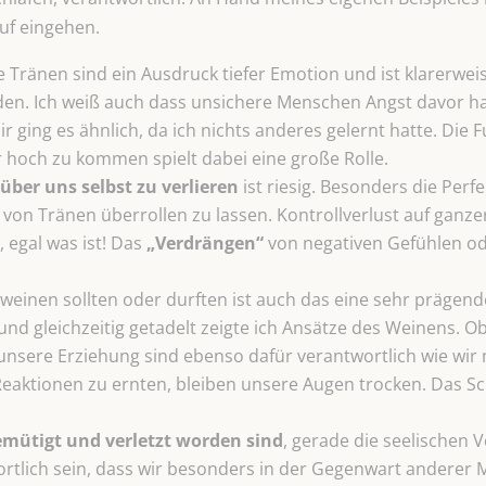
uf eingehen.
 Tränen sind ein Ausdruck tiefer Emotion und ist klarerwe
den. Ich weiß auch dass unsichere Menschen Angst davor h
ir ging es ähnlich, da ich nichts anderes gelernt hatte. Die
r hoch zu kommen spielt dabei eine große Rolle.
über uns selbst zu verlieren
ist riesig. Besonders die Perf
h von Tränen überrollen zu lassen. Kontrollverlust auf ganz
, egal was ist! Das
„Verdrängen“
von negativen Gefühlen o
weinen sollten oder durften ist auch das eine sehr prägend
d gleichzeitig getadelt zeigte ich Ansätze des Weinens. Ob
 unsere Erziehung sind ebenso dafür verantwortlich wie wi
Reaktionen zu ernten, bleiben unsere Augen trocken. Das Sc
mütigt und verletzt worden sind
, gerade die seelischen V
rtlich sein, dass wir besonders in der Gegenwart anderer