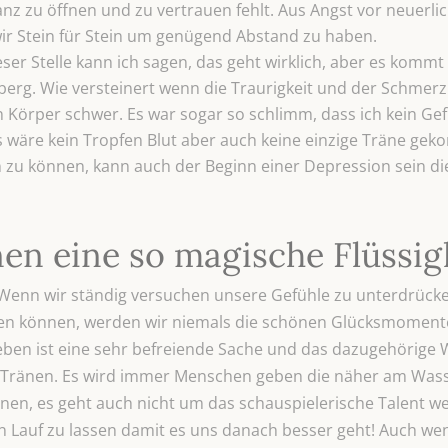
anz zu öffnen und zu vertrauen fehlt. Aus Angst vor neuerli
ir Stein für Stein um genügend Abstand zu haben.
ser Stelle kann ich sagen, das geht wirklich, aber es kommt 
isberg. Wie versteinert wenn die Traurigkeit und der Schme
Körper schwer. Es war sogar so schlimm, dass ich kein Ge
 wäre kein Tropfen Blut aber auch keine einzige Träne gek
 zu können, kann auch der Beginn einer Depression sein die 
en eine so magische Flüssigk
r. Wenn wir ständig versuchen unsere Gefühle zu unterdrück
 können, werden wir niemals die schönen Glücksmomente i
ben ist eine sehr befreiende Sache und das dazugehörige
ränen. Es wird immer Menschen geben die näher am Wasser
nen, es geht auch nicht um das schauspielerische Talent we
Lauf zu lassen damit es uns danach besser geht! Auch wenn 