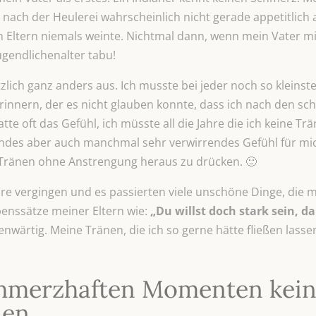
nach der Heulerei wahrscheinlich nicht gerade appetitlich 
n Eltern niemals weinte. Nichtmal dann, wenn mein Vater mi
ugendlichenalter tabu!
zlich ganz anders aus. Ich musste bei jeder noch so kleinste
innern, der es nicht glauben konnte, dass ich nach den sch
hatte oft das Gefühl, ich müsste all die Jahre die ich keine 
endes aber auch manchmal sehr verwirrendes Gefühl für mich
 Tränen ohne Anstrengung heraus zu drücken. 🙂
ahre vergingen und es passierten viele unschöne Dinge, die
benssätze meiner Eltern wie:
„Du willst doch stark
sein, d
enwärtig. Meine Tränen, die ich so gerne hätte fließen lasse
chmerzhaften Momenten kein
nen