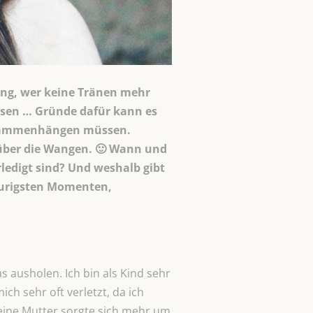
nung, wer keine Tränen mehr
ssen … Gründe dafür kann es
 zusammenhängen müssen.
 über die Wangen. 🙂 Wann und
rledigt sind? Und weshalb gibt
raurigsten Momenten,
s ausholen. Ich bin als Kind sehr
h sehr oft verletzt, da ich
Meine Mutter sorgte sich mehr um