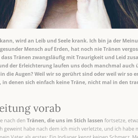
kann, wird an Leib und Seele krank. Ich bin ja der Mei
n gesunder Mensch auf Erden, hat noch nie Tränen vergo
agt, dass Tränen zwangsläufig mit Traurigkeit und Leid
 und der Erleichterung laufen uns doch manchmal auch
n die Augen? Weil wir so gerührt sind oder weil wir so e
in denen sich einfach keine Träne, nicht mal in den t
leitung vorab
ge nach den
Tränen, die uns im Stich lassen
fortsetze, etwa
geweint habe nach dem ich mich verletzte, und ich habe mic
 mein Vater als erstes: Ein Indianer kennt keinen Schmerz. 