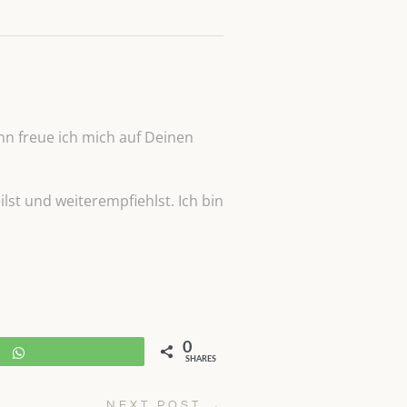
n freue ich mich auf Deinen
lst und weiterempfiehlst. Ich bin
0
WhatsApp
SHARES
NEXT POST
→