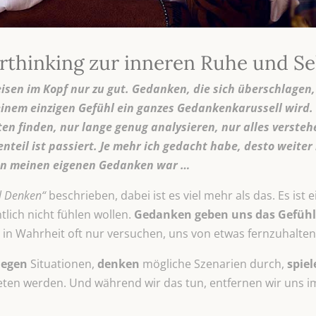
thinking zur inneren Ruhe und Se
eisen im Kopf nur zu gut. Gedanken, die sich überschlagen,
einem einzigen Gefühl ein ganzes Gedankenkarussell wird. 
en finden, nur lange genug analysieren, nur alles verste
teil ist passiert. Je mehr ich gedacht habe, desto weiter 
von meinen eigenen Gedanken war …
el Denken“
beschrieben, dabei ist es viel mehr als das. Es ist 
lich nicht fühlen wollen.
Gedanken geben uns das Gefühl,
 in Wahrheit oft nur versuchen, uns von etwas fernzuhalten
legen
Situationen,
denken
mögliche Szenarien durch,
spiel
treten werden. Und während wir das tun, entfernen wir un