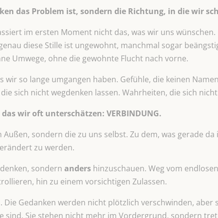
en das Problem ist, sondern die Richtung, in die wir s
ssiert im ersten Moment nicht das, was wir uns wünschen. Es
nd genau diese Stille ist ungewohnt, manchmal sogar beängsti
ohne Umwege, ohne die gewohnte Flucht nach vorne.
 was wir so lange umgangen haben. Gefühle, die keinen Namen 
ie sich nicht wegdenken lassen. Wahrheiten, die sich nicht
, das wir oft unterschätzen: VERBINDUNG.
m Außen, sondern die zu uns selbst. Zu dem, was gerade da
verändert zu werden.
u denken, sondern
anders
hinzuschauen. Weg vom endlosen 
ollieren, hin zu einem vorsichtigen Zulassen.
s. Die Gedanken werden nicht plötzlich verschwinden, aber si
me sind. Sie stehen nicht mehr im Vordergrund, sondern tr