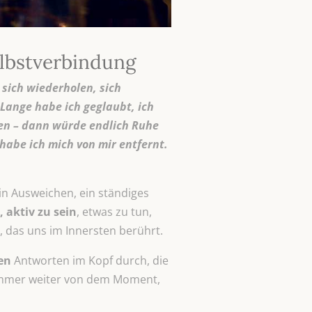
lbstverbindung
 sich wiederholen, sich
Lange habe ich geglaubt, ich
hen – dann würde endlich Ruhe
habe ich mich von mir entfernt.
ein Ausweichen, ein ständiges
 aktiv zu sein
, etwas zu tun,
, das uns im Innersten berührt.
en
Antworten im Kopf durch, die
s immer weiter von dem Moment,