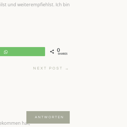
lst und weiterempfiehlst. Ich bin
0
WhatsApp
SHARES
NEXT POST
→
ANTWORTEN
 bekommen hat,