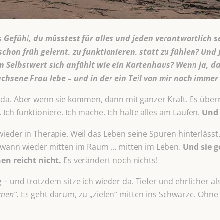
s Gefühl, du müsstest für alles und jeden verantwortlich s
 schon früh gelernt, zu funktionieren, statt zu fühlen? Un
n Selbstwert sich anfühlt wie ein Kartenhaus? Wenn ja, d
wachsene Frau lebe – und in der ein Teil von mir noch immer 
 da. Aber wenn sie kommen, dann mit ganzer Kraft. Es überro
Ich funktioniere. Ich mache. Ich halte alles am Laufen.
Und 
 wieder in Therapie. Weil das Leben seine Spuren hinterlässt
ndwann wieder mitten im Raum … mitten im Leben.
Und sie g
en reicht nicht.
Es verändert noch nichts!
– und trotzdem sitze ich wieder da. Tiefer und ehrlicher als
men“.
Es geht darum, zu „zielen“ mitten ins Schwarze. Ohn