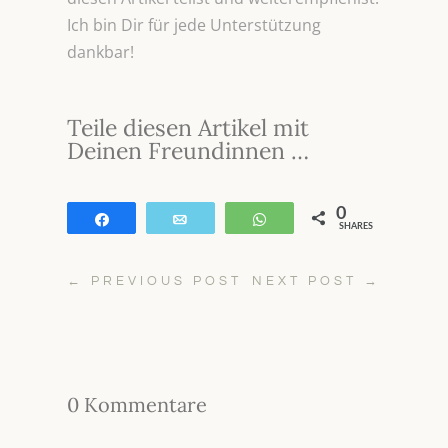
Ich bin Dir für jede Unterstützung
dankbar!
Teile diesen Artikel mit
Deinen Freundinnen …
0
Teilen
E-Mail
WhatsApp
SHARES
←
PREVIOUS POST
NEXT POST
→
0 Kommentare