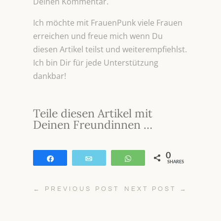
Deinen Kommentar.
Ich möchte mit FrauenPunk viele Frauen
erreichen und freue mich wenn Du
diesen Artikel teilst und weiterempfiehlst.
Ich bin Dir für jede Unterstützung
dankbar!
Teile diesen Artikel mit
Deinen Freundinnen …
0
Teilen
E-Mail
WhatsApp
SHARES
←
PREVIOUS POST
NEXT POST
→