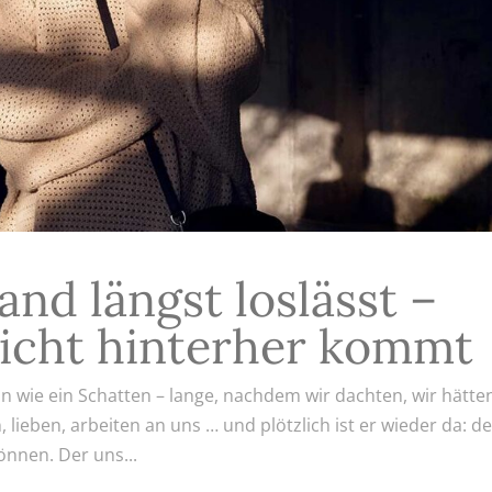
nd längst loslässt –
nicht hinterher kommt
ein wie ein Schatten – lange, nachdem wir dachten, wir hätte
, lieben, arbeiten an uns … und plötzlich ist er wieder da: d
nnen. Der uns...