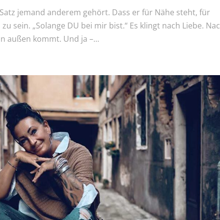
r Satz jemand anderem gehört. Dass er für Nähe steht, für
 zu sein. „Solange DU bei mir bist.“ Es klingt nach Liebe. Na
n außen kommt. Und ja –...