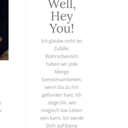
Well,
Hey
You!
Ich glaube nicht an
Zufälle.
Wahrscheinlich
haben wir jede
Menge
Gemeinsamkeiten,
wenn Du zu mir
gefunden hast. Ich
zeige Dir, wie
n
magisch das Leben
er
sein kann. Ich werde
Dich auf Deine