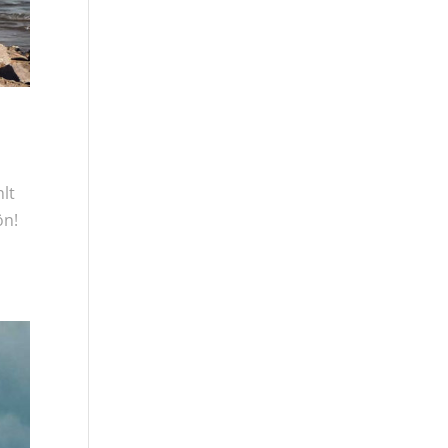
hlt
ön!