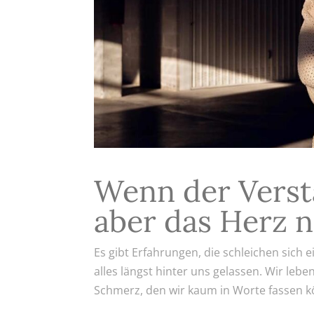
Wenn der Versta
aber das Herz 
Es gibt Erfahrungen, die schleichen sich 
alles längst hinter uns gelassen. Wir leben
Schmerz, den wir kaum in Worte fassen kö