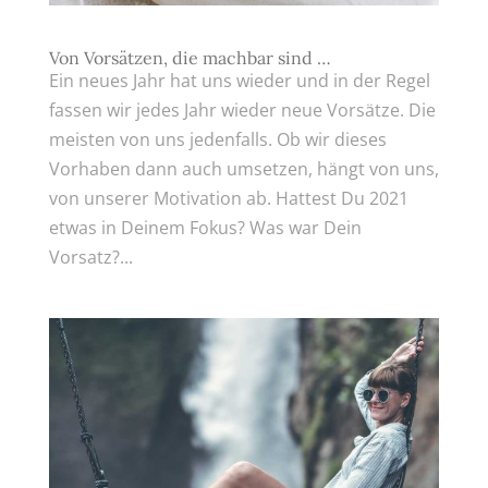
Von Vorsätzen, die machbar sind …
Ein neues Jahr hat uns wieder und in der Regel
fassen wir jedes Jahr wieder neue Vorsätze. Die
meisten von uns jedenfalls. Ob wir dieses
Vorhaben dann auch umsetzen, hängt von uns,
von unserer Motivation ab. Hattest Du 2021
etwas in Deinem Fokus? Was war Dein
Vorsatz?...