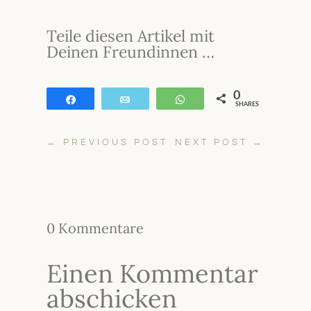
Teile diesen Artikel mit
Deinen Freundinnen …
0
Teilen
E-Mail
WhatsApp
SHARES
←
PREVIOUS POST
NEXT POST
→
0 Kommentare
Einen Kommentar
abschicken