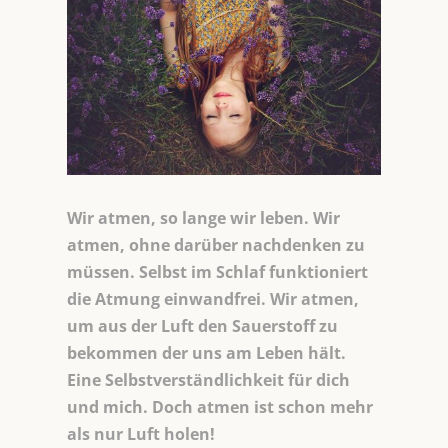
Wir atmen, so lange wir leben. Wir
atmen, ohne darüber nachdenken zu
müssen. Selbst im Schlaf funktioniert
die Atmung einwandfrei. Wir atmen,
um aus der Luft den Sauerstoff zu
bekommen der uns am Leben hält.
Eine Selbstverständlichkeit für dich
und mich. Doch atmen ist schon mehr
als nur Luft holen!